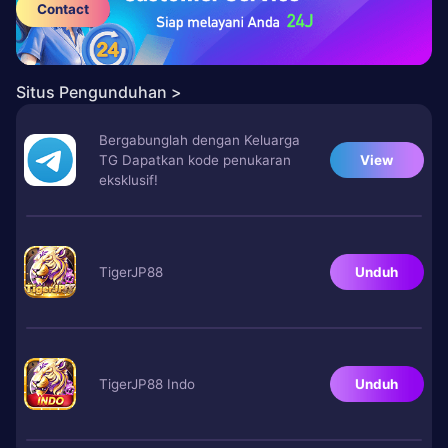
Contact
Situs Pengunduhan >
Bergabunglah dengan Keluarga
View
TG Dapatkan kode penukaran
eksklusif!
Unduh
TigerJP88
Unduh
TigerJP88 Indo